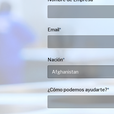
Email
*
Nación
*
Afghanistan
¿Cómo podemos ayudarte?
*