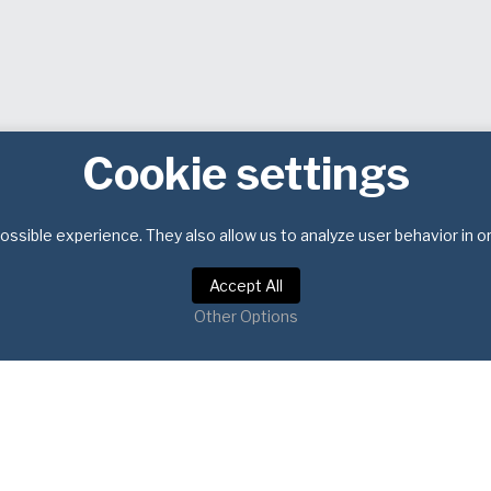
Cookie settings
ssible experience. They also allow us to analyze user behavior in o
Accept All
Other Options
Política de Privacidad
Términos de Servicio
de autor © 2026 Pan Glo de Colombia. Reservados todos los