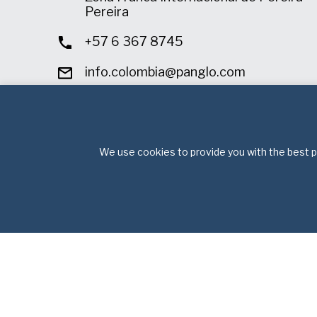
Pereira
+57 6 367 8745
info.colombia@panglo.com
We use cookies to provide you with the best po
Derechos 