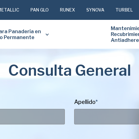
METALLIC
PAN GLO
RUNEX
SYNOVA
TURBEL
Mantenimie
ara Panadería en
Recubrimie
io Permanente
Antiadher
Consulta General
Apellido
*