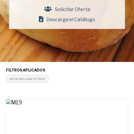
Chicago Metallic
Solicitar Oferta
Pan Glo
Descarga el Catálogo
Runex
Synova
Turbel
USA Pan
FILTROS APLICADOS
NO SE APLICAN FILTROS