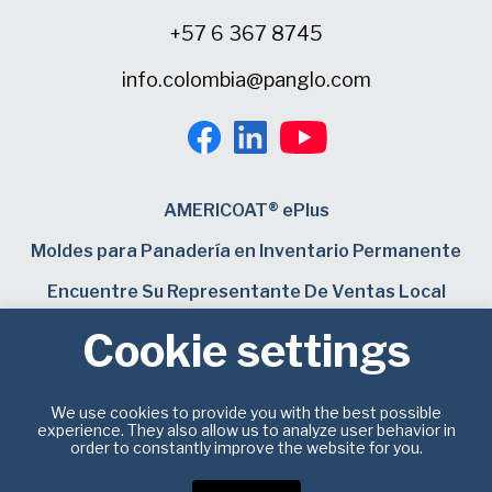
+57 6 367 8745
info.colombia@panglo.com
AMERICOAT® ePlus
Moldes para Panadería en Inventario Permanente
Encuentre Su Representante De Ventas Local
Consulta General
Cookie settings
Carreras
We use cookies to provide you with the best possible
experience. They also allow us to analyze user behavior in
order to constantly improve the website for you.