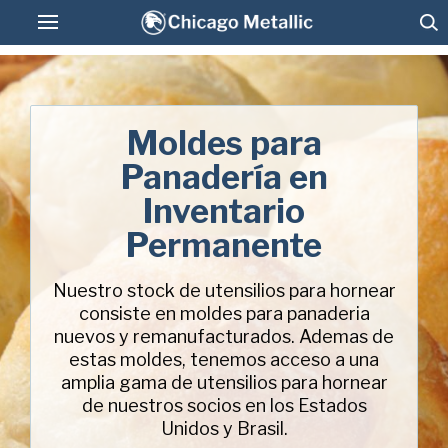
Pan Glo de Colombia
Moldes para
Moldes para Panadería en Inventario
Panadería en
Permanente
Inventario
Mantenimiento, Lavado y Recubrimiento
Permanente
Antiadherente
Conectar
Nuestro stock de utensilios para hornear
consiste en moldes para panaderia
nuevos y remanufacturados. Ademas de
estas moldes, tenemos acceso a una
amplia gama de utensilios para hornear
de nuestros socios en los Estados
American Pan
Unidos y Brasil.