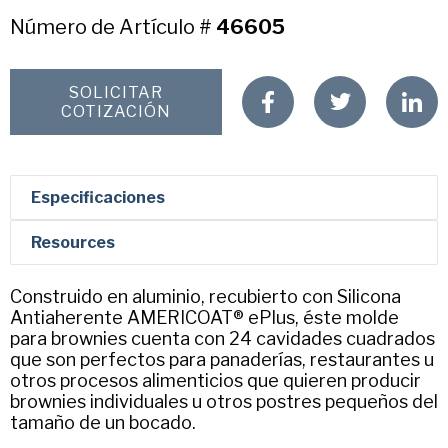
Chicago Metallic
Número de Artículo #
46605
Pan Glo
Primer nombre
*
Runex
SOLICITAR
COTIZACIÓN
Synova
Apellido
*
Turbel
Especificaciones
USA Pan
Nombre de Empresa
Resources
Construido en aluminio, recubierto con Silicona
Email
*
Antiaherente AMERICOAT® ePlus, éste molde
para brownies cuenta con 24 cavidades cuadrados
que son perfectos para panaderías, restaurantes u
otros procesos alimenticios que quieren producir
Número De Teléfono
*
brownies individuales u otros postres pequeños del
tamaño de un bocado.