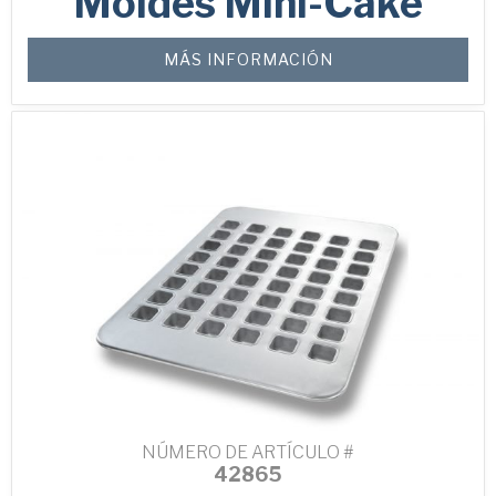
Moldes Mini-Cake
Privacidad de Pan Glo de Colombia
*
MÁS INFORMACIÓN
He leído y entiendo la
Política de
Privacidad de Pan Glo de Colombia
POLÍTICA DE PRIVACIDAD DE PAN GLO Y BUNDY
BAKING SOLUTIONS
NÚMERO DE ARTÍCULO #
42865