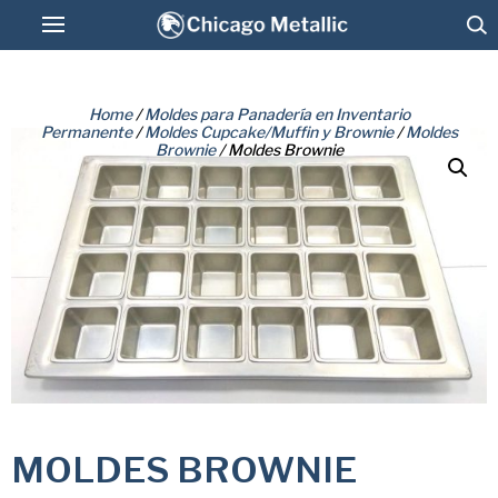
Home
/
Moldes para Panadería en Inventario
Permanente
/
Moldes Cupcake/Muffin y Brownie
/
Moldes
Pan Glo de Colombia
Brownie
/ Moldes Brownie
Moldes para Panadería en Inventario
Permanente
Mantenimiento, Lavado y Recubrimiento
Antiadherente
Conectar
MOLDES BROWNIE
Consulta de Cotizacion
MOLDES BROWNIE
American Pan