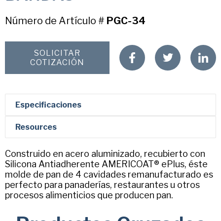
Chicago Metallic
Número de Artículo #
PGC-34
Pan Glo
Primer nombre
*
Runex
SOLICITAR
COTIZACIÓN
Synova
Apellido
*
Turbel
USA Pan
Especificaciones
Nombre de Empresa
Resources
Construido en acero aluminizado, recubierto con
Email
*
Silicona Antiadherente AMERICOAT® ePlus, éste
molde de pan de 4 cavidades remanufacturado es
perfecto para panaderías, restaurantes u otros
procesos alimenticios que producen pan.
Número De Teléfono
*