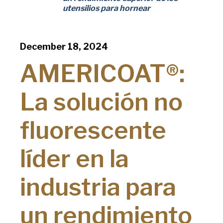
Chicago Metallic
utensilios para hornear
Pan Glo
Runex
December 18, 2024
AMERICOAT®:
Synova
Turbel
La solución no
USA Pan
fluorescente
líder en la
industria para
un rendimiento