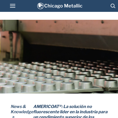
Pan Glo de Colombia
Moldes para Panadería en Inventario
Permanente
Mantenimiento, Lavado y Recubrimiento
Antiadherente
Conectar
News &
AMERICOAT®: La solución no
American Pan
Knowledge
fluorescente líder en la industria para
un rendimiento superior de los